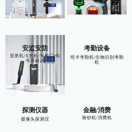
安监安防
考勤设备
巡更机/X光机/安检门/信
纸卡考勤机/生物识别考勤
号屏蔽器
机
探测仪器
金融/消费
验钞机/消费机
摄像头探测仪