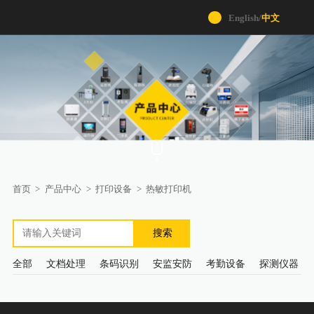
English
/
中文
首页
>
产品中心
>
打印设备
>
热敏打印机
搜索
全部
文档处理
条码识别
安监安防
考勤设备
探测仪器