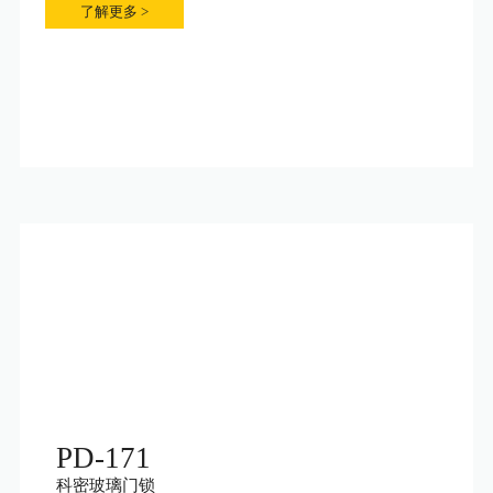
了解更多 >
PD-171
科密玻璃门锁