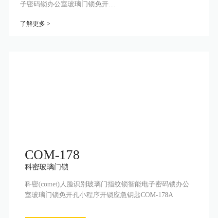
子密码锁办公室玻璃门锁免开孔
蓝牙小程序开锁 升级金属机身
了解更多 >
COM-201
COM-178
科密玻璃门锁
科密(comet)人脸识别玻璃门指纹锁智能电子密码锁办公
室玻璃门锁免开孔小程序开锁应急钥匙COM-178A