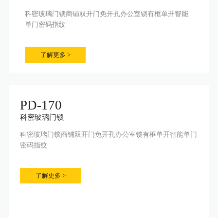
科密玻璃门锁商铺双开门免开孔办公室锁有框单开智能
单门密码指纹
了解更多 >
PD-170
科密玻璃门锁
科密玻璃门锁商铺双开门免开孔办公室锁有框单开智能单门
密码指纹
了解更多 >