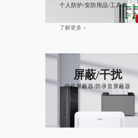
个人防护/安防用品/工具类
了解更多 >
屏蔽/干扰
信号屏蔽器/防录音屏蔽器