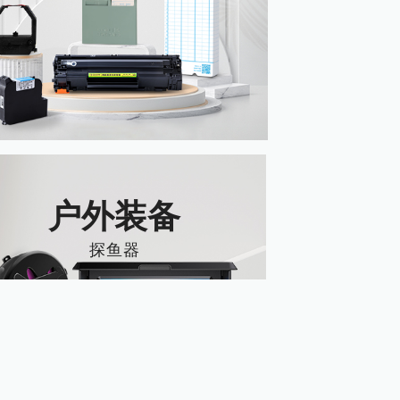
鼓
户外装备
探鱼器