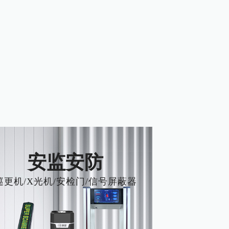
安监安防
巡更机/X光机/安检门/信号屏蔽器