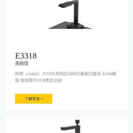
E3318
高拍仪
科密（comet） E3318 高拍仪2600万像素扫描仪 A3A4幅
面 曲面展平OCR图文识别
了解更多 >