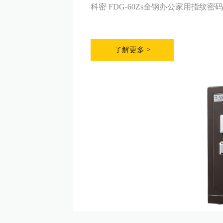
科密 FDG-60Zs全钢办公家用指纹密
了解更多 >