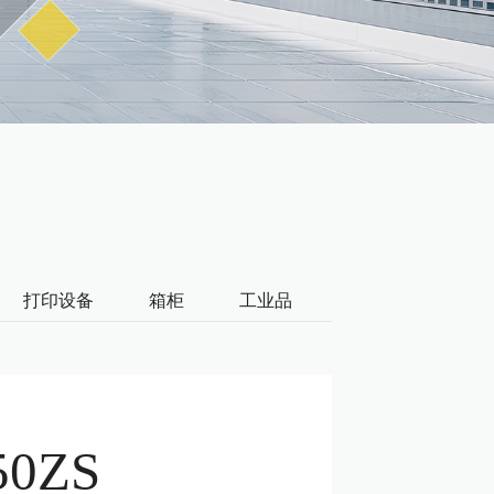
打印设备
箱柜
工业品
办公耗材
屏
50ZS