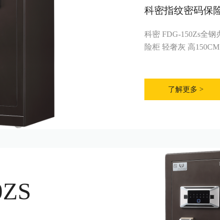
科密指纹密码保
科密 FDG-150Z
险柜 轻奢灰 高150CM
了解更多 >
0ZS