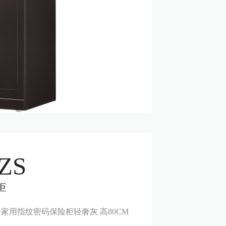
ZS
柜
办公家用指纹密码保险柜轻奢灰 高80CM